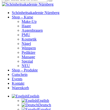
Schönheitsakademie Nürnberg
Shop – Kurse
Make-Up
Haare
Augenbrauen
PMU
Kosmetik
Nägel
Wimpern
Pediküre
Massage
Spezial
NEU
Shop – Produkte
Gutschein
Events
Kontakt
Warenkorb
English
English
Deutsch
Español