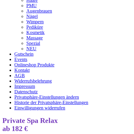
Haare
PMU
Augenbrauen
Nägel
Wimpern
Pediküre
Kosmetik
Massage
Spezial
NEU
Gutschein
Events
Onlineshop Produkte
Kontakt
AGB
Widerrufsbelehrung
Impressum
Datenschutz
Privatsphäre-Einstellungen ändern
Historie der Privatsphäre-Einstellungen
Einwilligungen widerrufen
Private Spa Relax
ab 182 €