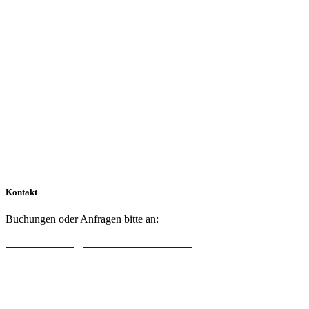
Kontakt
Buchungen oder Anfragen bitte an:
E-Mail: kontakt@schoenheits-akademie.de
Telefon: 09129 / 14 79 165
Mobil & WhatsApp:
0172 84 54 335