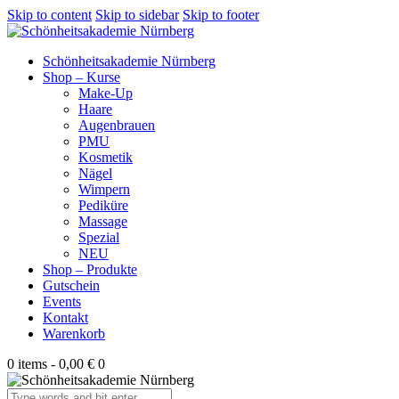
Skip to content
Skip to sidebar
Skip to footer
Schönheitsakademie Nürnberg
Shop – Kurse
Make-Up
Haare
Augenbrauen
PMU
Kosmetik
Nägel
Wimpern
Pediküre
Massage
Spezial
NEU
Shop – Produkte
Gutschein
Events
Kontakt
Warenkorb
0 items
-
0,00 €
0