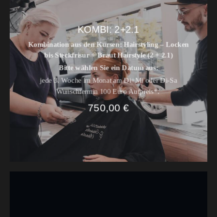
KOMBI: 2+2.1
Kombination aus den Kursen: Hairstyling – Locken
bis Steckfrisur + Braut Hairstyle (2 + 2.1)
Bitte wählen Sie ein Datum aus:
jede 3. Woche im Monat am
Di+Mi
oder
Di-Sa
Wunschtermin 100 Euro Aufpreis*.
750,00
€