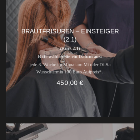
BRAUTFRISUREN – EINSTEIGER
(2.1)
(Kurs 2.1)
Bitte wählen Sie ein Datum aus:
jede 3. Woche im Monat am Mi
oder
Di-Sa
Wunschtermin 100 Euro Aufpreis*.
450,00
€