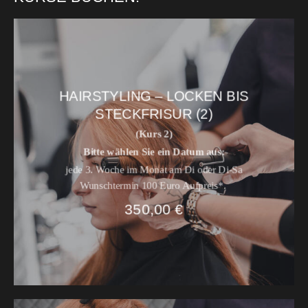
HAIRSTYLING – LOCKEN BIS
STECKFRISUR (2)
(Kurs 2)
Bitte wählen Sie ein Datum aus:
jede 3. Woche im Monat am Di
oder
Di-Sa
Wunschtermin 100 Euro Aufpreis*.
350,00
€