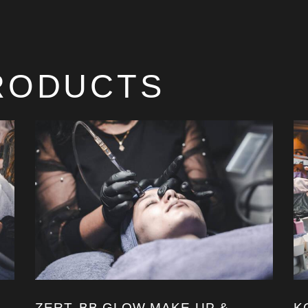
RODUCTS
ZERT. BB GLOW MAKE-UP &
K